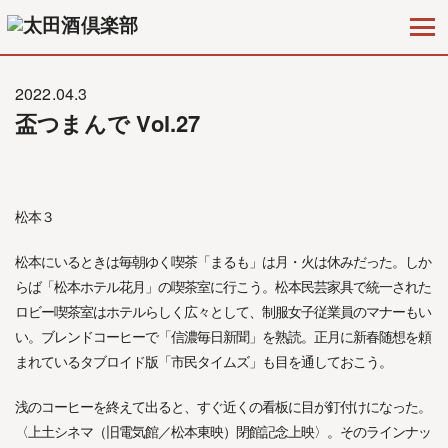
2022.04.3
盃つまんで Vol.27
松本３
松本にいるときは毎朝ゆく喫茶「まるも」は月・火は休みだった。しか
らば「松本ホテル花月」の喫茶室に行こう。松本民芸家具で統一された
ロビー喫茶室はホテルらしく広々として、制服女子従業員のマナーもい
い。ブレンドコーヒーで「信濃毎日新聞」を熟読。正月に新春随想を頼
まれているタブロイド版「市民タイムズ」も目を通しておこう。
浅のコーヒーを終えて出ると、すぐ近くの看板に目が釘付けになった。
〈上土シネマ（旧電気館／松本東映）閉館記念上映〉。そのラインナッ