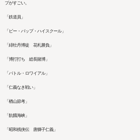
プがすごい。
「鉄道員」
「ビー・バップ・ハイスクール」
「緋牡丹博徒 花札勝負」
「博打打ち 総長賭博」
「バトル・ロワイアル」
「仁義なき戦い」
「楢山節考」
「飢餓海峡」
「昭和残侠伝 唐獅子仁義」